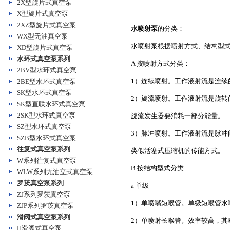
2X型旋片式真空泵
X型旋片式真空泵
2XZ型旋片式真空泵
水喷射泵
的分类：
WX型无油真空泵
水喷射泵根据喷射方式、结构型
XD型旋片式真空泵
水环式真空泵系列
A 按喷射方式分类：
2BV型水环式真空泵
1）连续喷射。工作液射流是连续
2BE型水环式真空泵
SK型水环式真空泵
2）旋流喷射。工作液射流是旋
SK型直联水环式真空泵
2SK型水环式真空泵
旋流发生器要消耗一部分能量。
SZ型水环式真空泵
3）脉冲喷射。工作液射流是脉
SZB型水环式真空泵
往复式真空泵系列
类似活塞式压缩机的传能方式。
W系列往复式真空泵
B 按结构型式分类
WLW系列无油立式真空泵
罗茨真空泵系列
a 单级
ZJ系列罗茨真空泵
1）单喷嘴短喉管。单级短喉管水
ZJP系列罗茨真空泵
滑阀式真空泵系列
2）单喷射长喉管。效率较高，其喉
H滑阀式真空泵