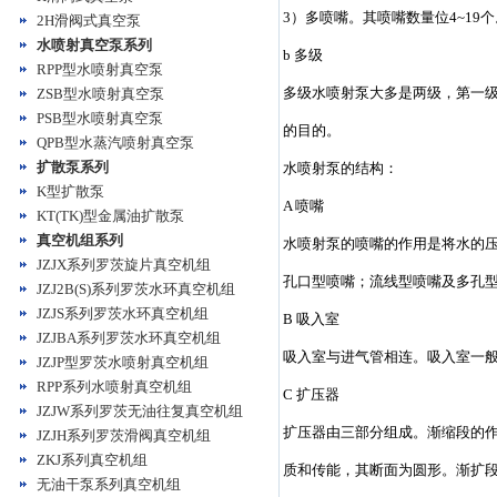
3）多喷嘴。其喷嘴数量位4~1
2H滑阀式真空泵
水喷射真空泵系列
b 多级
RPP型水喷射真空泵
多级水喷射泵大多是两级，第一
ZSB型水喷射真空泵
PSB型水喷射真空泵
的目的。
QPB型水蒸汽喷射真空泵
扩散泵系列
水喷射泵的结构：
K型扩散泵
A 喷嘴
KT(TK)型金属油扩散泵
真空机组系列
水喷射泵的喷嘴的作用是将水的
JZJX系列罗茨旋片真空机组
孔口型喷嘴；流线型喷嘴及多孔
JZJ2B(S)系列罗茨水环真空机组
JZJS系列罗茨水环真空机组
B 吸入室
JZJBA系列罗茨水环真空机组
吸入室与进气管相连。吸入室一般
JZJP型罗茨水喷射真空机组
RPP系列水喷射真空机组
C 扩压器
JZJW系列罗茨无油往复真空机组
扩压器由三部分组成。渐缩段的作用
JZJH系列罗茨滑阀真空机组
ZKJ系列真空机组
质和传能，其断面为圆形。渐扩段
无油干泵系列真空机组