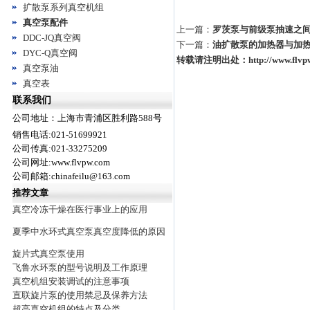
扩散泵系列真空机组
真空泵配件
上一篇：
罗茨泵与前级泵抽速之
DDC-JQ真空阀
下一篇：
油扩散泵的加热器与加
DYC-Q真空阀
转载请注明出处：
http://www.flv
真空泵油
真空表
联系我们
公司地址：上海市青浦区胜利路588号
销售电话:021-51699921
公司传真:021-33275209
公司网址:www.flvpw.com
公司邮箱:chinafeilu@163.com
推荐文章
真空冷冻干燥在医行事业上的应用
夏季中水环式真空泵真空度降低的原因
旋片式真空泵使用
飞鲁水环泵的型号说明及工作原理
真空机组安装调试的注意事项
直联旋片泵的使用禁忌及保养方法
超高真空机组的特点及分类