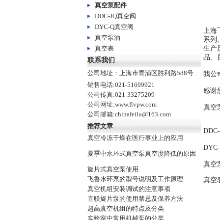
真空泵配件
DDC-JQ真空阀
DYC-Q真空阀
上海
真空泵油
系列
真空表
生产
品、
联系我们
公司地址：上海市青浦区胜利路588号
我公司
销售电话:021-51699921
感谢
公司传真:021-33275209
公司网址:www.flvpw.com
真空
公司邮箱:chinafeilu@163.com
推荐文章
DDC
真空冷冻干燥在医行事业上的应用
DYC
夏季中水环式真空泵真空度降低的原因
真空
旋片式真空泵使用
飞鲁水环泵的型号说明及工作原理
真空
真空机组安装调试的注意事项
直联旋片泵的使用禁忌及保养方法
超高真空机组的特点及分类
实验室中常用机械泵的分类