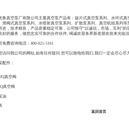
飞鲁真空泵厂有限公司主要
真空泵
产品有：
旋片式真空泵系列
、
水环式真
、
滑阀式真空泵系列
、
水喷射真空泵系列
、
扩散泵系列
、
真空机组系列
等
历史，技术精良，产品质量稳定可靠，公司恪守“以诚信，市场，互利”的
良好的服务，做您忠实可靠的合作伙伴, 竭诚欢迎各界新老朋友前来光临
免费咨询电话：400-021-5161
您访问我公司的网站,如有任何疑问.您可以致电给我们,我们一定会尽心尽
泵配件
：
-JQ真空阀
-Q真空阀
泵油
表
返回首页