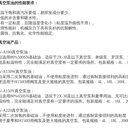
真空泵油
的性能要求：
高温下饱和蒸汽压要低，易挥发成分要少。
最低的水含量和吸水性。
要有一定粘度，且随温度变化小（粘度温升曲线平滑）。
润滑性能好，机械应力下具有良好的抗裂解性。
抗腐蚀、抗氧化、化学性能稳定。
真空油
产品：
-A100
真空泵油
：
品选用80%500SN基础油，适应于2X-30及以下真空泵、单级泵、罗茨
能及粘温特性，完全能满足对真空度有一定要求的场所。包装规格：4L，18L
V-A150W
真空泵油
：
品采用二次加氢的基础油，不使用粘度改进剂，通过炼制直接得到的高粘
更适用于H150D滑阀泵及更大规格的真空泵。包装规格：4L，18L，200L
-A150Y
真空泵油
：
品选用80%650SN基础油，适应于2X-30及以上真空泵和夏季用油。无
温特性，完全能满足对真空度有一定要求的场所。包装规格：4L，18L，20
-A220
真空泵油
：
采用二次加氢的基础油，不使用粘度改进剂，通过炼制直接得到的高粘度
用于夏季和H150D滑阀泵及更大规格的真空泵。包装规格：4L，18L，200