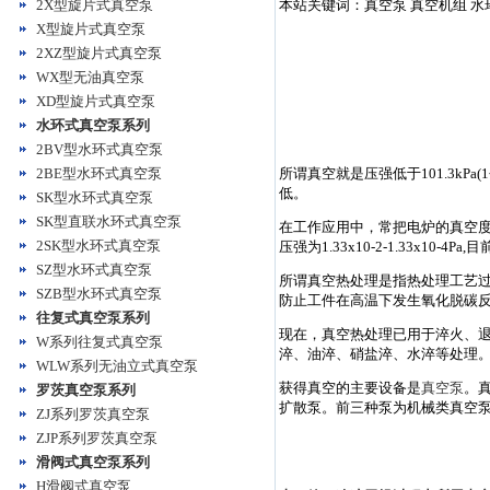
2X型旋片式真空泵
本站关键词：真空泵 真空机组 水
X型旋片式真空泵
2XZ型旋片式真空泵
WX型无油真空泵
XD型旋片式真空泵
水环式真空泵系列
2BV型水环式真空泵
2BE型水环式真空泵
所谓真空就是压强低于101.3k
低。
SK型水环式真空泵
SK型直联水环式真空泵
在工作应用中，常把电炉的真空度划分为三
2SK型水环式真空泵
压强为1.33x10-2-1.33x10-4
SZ型水环式真空泵
所谓真空热处理是指热处理工艺
SZB型水环式真空泵
防止工件在高温下发生氧化脱碳
往复式真空泵系列
现在，真空热处理已用于淬火、
W系列往复式真空泵
淬、油淬、硝盐淬、水淬等处理
WLW系列无油立式真空泵
获得真空的主要设备是
真空泵
。
罗茨真空泵系列
扩散泵。前三种泵为机械类真空
ZJ系列罗茨真空泵
ZJP系列罗茨真空泵
滑阀式真空泵系列
H滑阀式真空泵