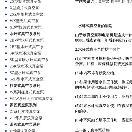
2X型旋片式真空泵
本站关键词：
真空泵
真空机组
水
X型旋片式真空泵
2XZ型旋片式真空泵
WX型无油真空泵
1.
水环式真空泵
的润滑
XD型旋片式真空泵
水环式真空泵系列
由于该
真空泵
和电动机是连成一体
2BV型水环式真空泵
8000h后或者在一年后必须进
2BE型水环式真空泵
2.水环式真空泵维护与保养
SK型水环式真空泵
(1)经常检查各螺栓是否松动，
SK型直联水环式真空泵
杂声。如有，应停机修复或更换
2SK型水环式真空泵
SZ型水环式真空泵
(2)水内不得有砂及杂物。
SZB型水环式真空泵
(3)如果使用硬水作工作液，则必
往复式真空泵系列
的去垢剂浸泡30min去除碳酸钙。
W系列往复式真空泵
(4)如果二周以上不使用泵，应放
WLW系列无油立式真空泵
罗茨真空泵系列
(5)如果水环式真空泵使用在低
内的水。
ZJ系列罗茨真空泵
ZJP系列罗茨真空泵
(6)水环泵如长期不工作时，应
滑阀式真空泵系列
上一篇：
真空泵价格
H滑阀式真空泵