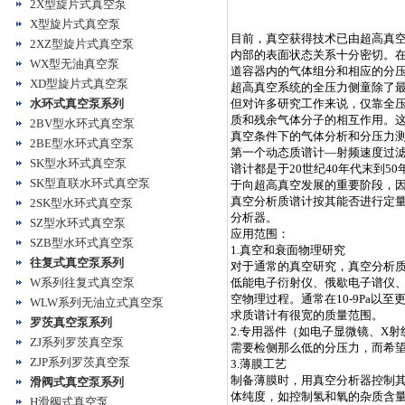
2X型旋片式真空泵
X型旋片式真空泵
目前，真空获得技术已由超高真空发
2XZ型旋片式真空泵
内部的表面状态关系十分密切。
WX型无油真空泵
道容器内的气体组分和相应的分
XD型旋片式真空泵
超高真空系统的全压力侧童除了最
水环式真空泵系列
但对许多研究工作来说，仅靠全
质和残余气体分子的相互作用。
2BV型水环式真空泵
真空条件下的气体分析和分压力
2BE型水环式真空泵
第一个动态质谱计—射频速度过滤
SK型水环式真空泵
谱计都是于20世纪40年代末到
SK型直联水环式真空泵
于向超高真空发展的重要阶段，
真空分析质谱计按其能否进行定
2SK型水环式真空泵
分析器。
SZ型水环式真空泵
应用范围：
SZB型水环式真空泵
1.真空和衰面物理研究
往复式真空泵系列
对于通常的真空研究，真空分析
W系列往复式真空泵
低能电子衍射仪、俄歇电子谱仪
空物理过程。通常在10-9Pa
WLW系列无油立式真空泵
求质谱计有很宽的质量范围。
罗茨真空泵系列
2.专用器件（如电子显微镜、X
ZJ系列罗茨真空泵
需要检侧那么低的分压力，而希
ZJP系列罗茨真空泵
3.薄膜工艺
制备薄膜时，用真空分析器控制其
滑阀式真空泵系列
体纯度，如控制氢和氧的杂质含
H滑阀式真空泵