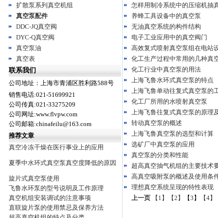
扩散泵系列真空机组
怎样用制冷系统中的压缩机抽
真空泵配件
养蜂工具设备中的真空泵
DDC-JQ真空阀
无油真空系统的构件结构
DYC-Q真空阀
电子工业应用中的真空阀门
真空泵油
高效复式喷射真空泵组在电站
真空表
化工生产过程中常用的几种真
化工行业中真空泵的用法
联系我们
上海飞鲁水环式真空泵的特点
公司地址：上海市青浦区胜利路588号
上海飞鲁单动往复式真空泵的
销售电话:021-51699921
化工厂所用的水喷射真空泵
公司传真:021-33275209
上海飞鲁往复式真空泵的原理
公司网址:www.flvpw.com
转动真空泵的概述
公司邮箱:chinafeilu@163.com
上海飞鲁真空泵的选型和计算
推荐文章
选矿厂中真空泵的应用
真空冷冻干燥在医行事业上的应用
真空泵的分类和性能
夏季中水环式真空泵真空度降低的原因
超高真空抽气机组的主要技术
高真空吸附泵的概述及使用条
旋片式真空泵使用
理想真空系统呈现的特性表现
飞鲁水环泵的型号说明及工作原理
真空机组安装调试的注意事项
上一页
【1】
【2】
【
3
】
【4】
直联旋片泵的使用禁忌及保养方法
超高真空机组的特点及分类