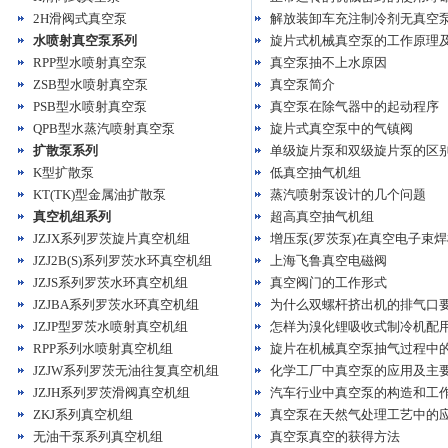
2H滑阀式真空泵
解放装卸车充注制冷剂无真空
水喷射真空泵系列
旋片式机械真空泵的工作原理
RPP型水喷射真空泵
真空泵抽不上水原因
ZSB型水喷射真空泵
真空泵简介
PSB型水喷射真空泵
真空泵在除气器中的起动程序
QPB型水蒸汽喷射真空泵
旋片式真空泵中的气镇阀
扩散泵系列
单级旋片泵和双级旋片泵的区
K型扩散泵
低真空抽气机组
KT(TK)型金属油扩散泵
蒸汽喷射泵设计的几个问题
真空机组系列
超高真空抽气机组
JZJX系列罗茨旋片真空机组
增压泵(罗茨泵)在真空电子束
JZJ2B(S)系列罗茨水环真空机组
上海飞鲁真空电磁阀
JZJS系列罗茨水环真空机组
真空阀门的工作形式
JZJBA系列罗茨水环真空机组
为什么双螺杆挤出机的排气口要
JZJP型罗茨水喷射真空机组
怎样为溴化锂吸收式制冷机配用
RPP系列水喷射真空机组
旋片在机械真空泵抽气过程中
JZJW系列罗茨无油往复真空机组
化学工厂中真空泵的应用及主
JZJH系列罗茨滑阀真空机组
汽车行业中真空泵的构造和工作
ZKJ系列真空机组
真空泵在天然气处理工艺中的
无油干泵系列真空机组
真空泵真空的获得方法