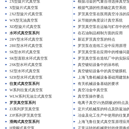
2X型旋片式真空泵
根据冶金的气量合理选择真空
X型旋片式真空泵
根据气源的性质确定真空系统
2XZ型旋片式真空泵
罗茨真空泵在医用真空冷冻的
WX型无油真空泵
从节能的角度设计真空系统
XD型旋片式真空泵
罗茨真空泵在运输与贮存中的
水环式真空泵系列
在石油制品精制方面的应用
2BV型水环式真空泵
新近罗茨真空泵的特点
2BE型水环式真空泵
罗茨泵在造纸工业中应用原理
SK型水环式真空泵
罗茨真空泵在应用中的维修问
SK型直联水环式真空泵
罗茨真空泵在造纸厂中的实际
2SK型水环式真空泵
真空镀铝设备中的涂布机
SZ型水环式真空泵
真空镀铝设备中的真空镀膜机
SZB型水环式真空泵
上海飞鲁机械设备基础用建筑
往复式真空泵系列
有关机械设备基础的要求
W系列往复式真空泵
真空冶金中真空泵
WLW系列无油立式真空泵
真空泵操作要点
罗茨真空泵系列
电离子真空计(热阴极)的特点
ZJ系列罗茨真空泵
定片式机械泵的特点及防返油
ZJP系列罗茨真空泵
冶金及化工生产中使用的往复
滑阀式真空泵系列
上海飞鲁往复式真空泵原理应
H滑阀式真空泵
正常运转的机械密封的使用寿